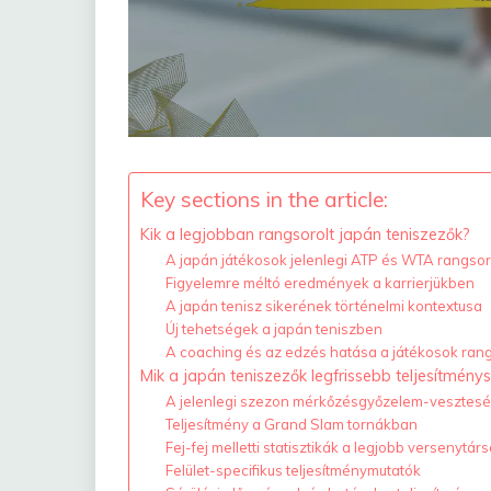
Key sections in the article:
Kik a legjobban rangsorolt japán teniszezők?
A japán játékosok jelenlegi ATP és WTA rangso
Figyelemre méltó eredmények a karrierjükben
A japán tenisz sikerének történelmi kontextusa
Új tehetségek a japán teniszben
A coaching és az edzés hatása a játékosok ran
Mik a japán teniszezők legfrissebb teljesítményst
A jelenlegi szezon mérkőzésgyőzelem-veszteség 
Teljesítmény a Grand Slam tornákban
Fej-fej melletti statisztikák a legjobb versenytá
Felület-specifikus teljesítménymutatók