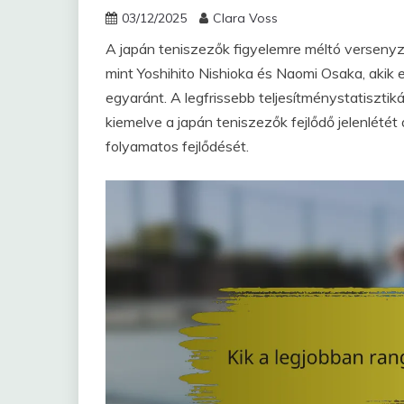
03/12/2025
Clara Voss
A japán teniszezők figyelemre méltó versenyzők
mint Yoshihito Nishioka és Naomi Osaka, aki
egyaránt. A legfrissebb teljesítménystatisztik
kiemelve a japán teniszezők fejlődő jelenlété
folyamatos fejlődését.