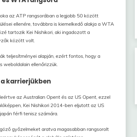
shioka az ATP rangsorában a legjobb 50 között
ülései ellenére, továbbra is kiemelkedő alakja a WTA
é tartozik Kei Nishikori, aki ingadozott a
zők között volt.
k teljesítményei alapján, ezért fontos, hogy a
 weboldalain ellenőrizzük.
a karrierjükben
eértve az Australian Opent és az US Opent, ezzel
lóképpen, Kei Nishikori 2014-ben eljutott az US
japán férfi tenisz számára.
enyűgöző győzelmeket aratva magasabban rangsorolt