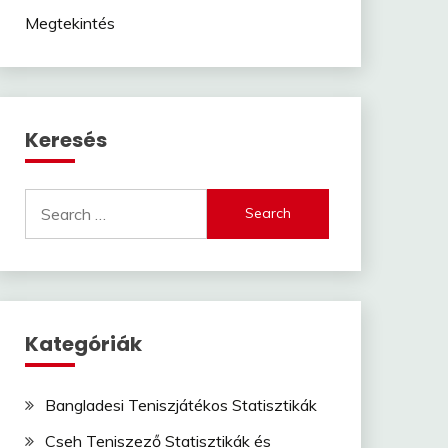
Megtekintés
Keresés
Search
for:
Kategóriák
Bangladesi Teniszjátékos Statisztikák
Cseh Teniszező Statisztikák és