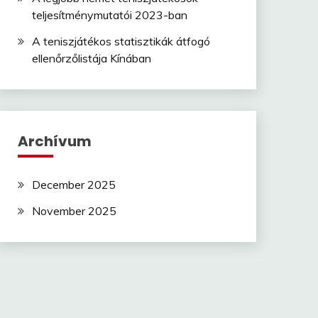
teljesítménymutatói 2023-ban
A teniszjátékos statisztikák átfogó
ellenőrzőlistája Kínában
Archívum
December 2025
November 2025