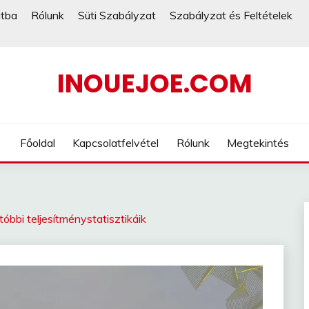
atba
Rólunk
Süti Szabályzat
Szabályzat és Feltételek
INOUEJOE.COM
Főoldal
Kapcsolatfelvétel
Rólunk
Megtekintés
óbbi teljesítménystatisztikáik