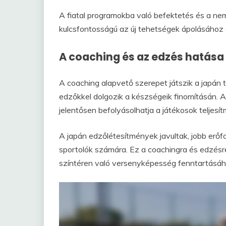
A fiatal programokba való befektetés és a nem
kulcsfontosságú az új tehetségek ápolásához é
A coaching és az edzés hatása
A coaching alapvető szerepet játszik a japán 
edzőkkel dolgozik a készségeik finomításán.
jelentősen befolyásolhatja a játékosok teljesí
A japán edzőlétesítmények javultak, jobb erőf
sportolók számára. Ez a coachingra és edzésr
színtéren való versenyképesség fenntartásáh