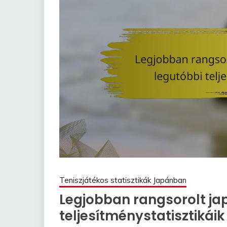
Teniszjátékos statisztikák Japánban
Legjobban rangsorolt ja
teljesítménystatisztikáik