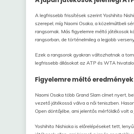
A legfrissebb frissítések szerint Yoshihito Ni
szerepel, míg Naomi Osaka, a közelmúltbeli sér
rangsornak. Más figyelemre méltó játékosok köz
rangsorban, de történelmileg a legjobb verseny
Ezek a rangsorok gyakran változhatnak a torná
legfrissebb állásokat az ATP és WTA hivatalos
Figyelemre méltó eredmények 
Naomi Osaka több Grand Slam címet nyert, bel
vezető játékossá válva a női teniszben. Hason
Open döntőjébe, ami jelentős mérföldkő volt a 
Yoshihito Nishioka is előrelépéseket tett, l