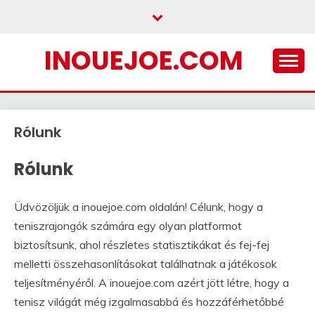
Skip
to
content
INOUEJOE.COM
Rólunk
Rólunk
Üdvözöljük a inouejoe.com oldalán! Célunk, hogy a
teniszrajongók számára egy olyan platformot
biztosítsunk, ahol részletes statisztikákat és fej-fej
melletti összehasonlításokat találhatnak a játékosok
teljesítményéről. A inouejoe.com azért jött létre, hogy a
tenisz világát még izgalmasabbá és hozzáférhetőbbé