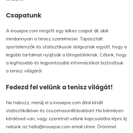
Csapatunk
A inouejoe.com mögött egy lelkes csapat áll, akik
mindannyian a tenisz szerelmesei. Tapasztalt
sportelemzők és statisztikusok dolgoznak együtt, hogy a
legjobb tartalmat nyújtsák a látogatóinknak. Célunk, hogy
a legfrissebb és legpontosabb információkat biztosítsuk
a tenisz világáról.
Fedezd fel velünk a tenisz világát!
Ne habozz, merülj el a inouejoe.com által kínált
statisztikákban és összehasonlításokban! Ha bármilyen
kérdésed van, vagy szeretnél velünk kapcsolatba lépni, írj
nekünk az
hello@inouejoe.com
email címre. Örömmel