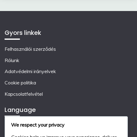
Gyors linkek
Felhasználói szerződés
Rólunk
Adatvédelmi irányelvek
Cookie politika
Kapcsolatfelvétel
Language
We respect your privacy
Keresés
Cookies help us improve your experience, deliver