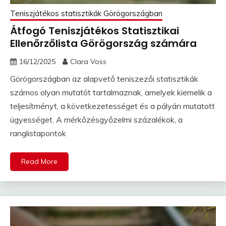
Teniszjátékos statisztikák Görögországban
Átfogó Teniszjátékos Statisztikai
Ellenőrzőlista Görögország számára
16/12/2025
Clara Voss
Görögországban az alapvető teniszezői statisztikák
számos olyan mutatót tartalmaznak, amelyek kiemelik a
teljesítményt, a következetességet és a pályán mutatott
ügyességet. A mérkőzésgyőzelmi százalékok, a
ranglistapontok
Read More