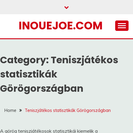
Skip
to
content
INOUEJOE.COM
Category:
Teniszjátékos
statisztikák
Görögországban
Home
Teniszjátékos statisztikák Görögországban
A görög teniszjátékosok statisztikái kiemelik a