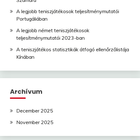
A legjobb teniszjátékosok teljesítménymutatói
Portugáliában
A legjobb német teniszjátékosok
teljesítménymutatói 2023-ban
A teniszjátékos statisztikák átfogó ellenőrzőlistája
Kínában
Archívum
December 2025
November 2025