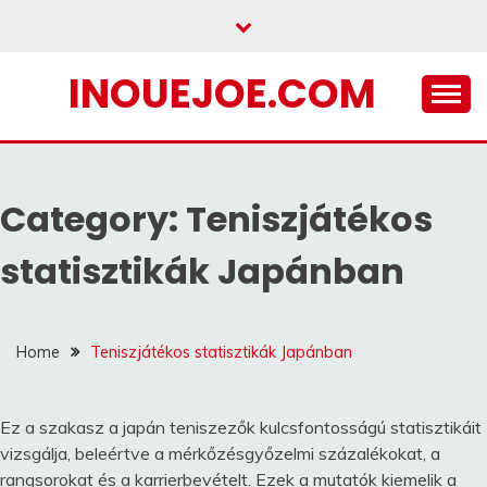
Skip
to
content
INOUEJOE.COM
Category:
Teniszjátékos
statisztikák Japánban
Home
Teniszjátékos statisztikák Japánban
Ez a szakasz a japán teniszezők kulcsfontosságú statisztikáit
vizsgálja, beleértve a mérkőzésgyőzelmi százalékokat, a
rangsorokat és a karrierbevételt. Ezek a mutatók kiemelik a