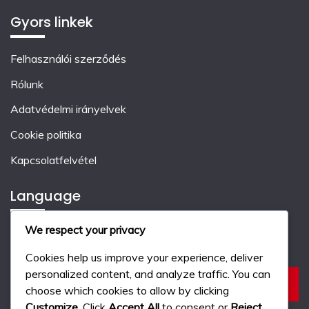
Gyors linkek
Felhasználói szerződés
Rólunk
Adatvédelmi irányelvek
Cookie politika
Kapcsolatfelvétel
Language
We respect your privacy
Keresés
Cookies help us improve your experience, deliver
personalized content, and analyze traffic. You can
Search
choose which cookies to allow by clicking
for:
Customize
. Click
Accept All
to consent or
Reject