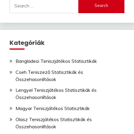
Search
for:
Kategóriák
Bangladesi Teniszjátékos Statisztikák
Cseh Teniszező Statisztikák és
Összehasonlítások
Lengyel Teniszjátékos Statisztikák és
Összehasonlítások
Magyar Teniszjátékos Statisztikák
Olasz Teniszjátékos Statisztikák és
Összehasonlítások