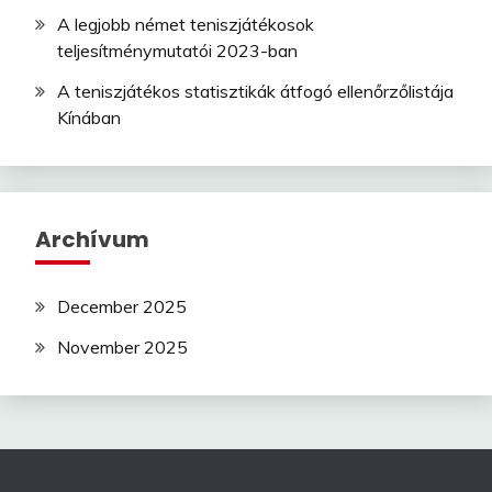
A legjobb német teniszjátékosok
teljesítménymutatói 2023-ban
A teniszjátékos statisztikák átfogó ellenőrzőlistája
Kínában
Archívum
December 2025
November 2025