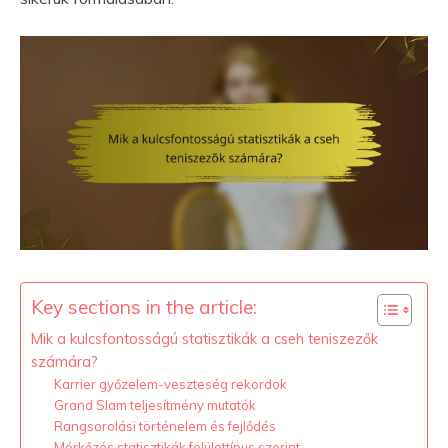
Key sections in the article:
Mik a kulcsfontosságú statisztikák a cseh teniszezők
számára?
Karrier győzelem-veszteség rekordok
Grand Slam teljesítmény mutatók
Rangsorolási történelem és fejlődés
Mérkőzés statisztikák felülettípus szerint