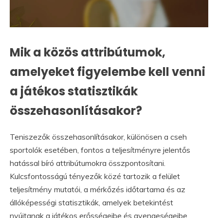
Mik a közös attribútumok,
amelyeket figyelembe kell venni
a játékos statisztikák
összehasonlításakor?
Teniszezők összehasonlításakor, különösen a cseh
sportolók esetében, fontos a teljesítményre jelentős
hatással bíró attribútumokra összpontosítani.
Kulcsfontosságú tényezők közé tartozik a felület
teljesítmény mutatói, a mérkőzés időtartama és az
állóképességi statisztikák, amelyek betekintést
nyújtanak a játékos erősségeibe és gyengeségeibe