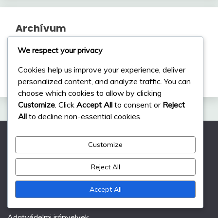
Archívum
We respect your privacy
December 2025
Cookies help us improve your experience, deliver
November 2025
personalized content, and analyze traffic. You can
choose which cookies to allow by clicking
Customize
. Click
Accept All
to consent or
Reject
All
to decline non-essential cookies.
Customize
Gyors linkek
Reject All
Felhasználói szerződés
Accept All
Rólunk
Adatvédelmi irányelvek