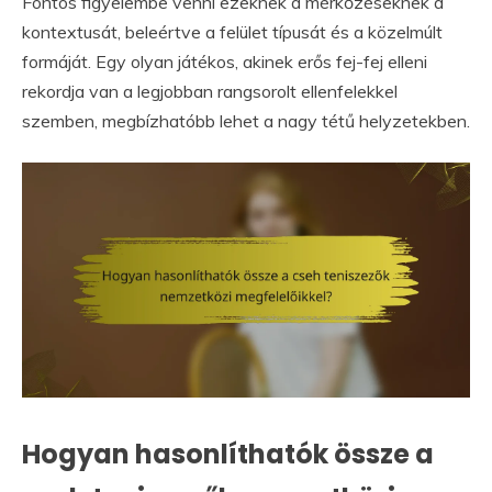
Fontos figyelembe venni ezeknek a mérkőzéseknek a
kontextusát, beleértve a felület típusát és a közelmúlt
formáját. Egy olyan játékos, akinek erős fej-fej elleni
rekordja van a legjobban rangsorolt ellenfelekkel
szemben, megbízhatóbb lehet a nagy tétű helyzetekben.
Hogyan hasonlíthatók össze a