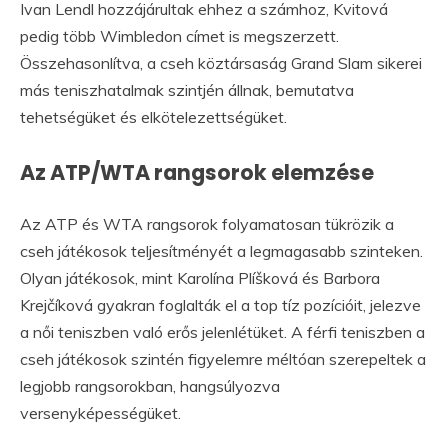
Ivan Lendl hozzájárultak ehhez a számhoz, Kvitová
pedig több Wimbledon címet is megszerzett.
Összehasonlítva, a cseh köztársaság Grand Slam sikerei
más teniszhatalmak szintjén állnak, bemutatva
tehetségüket és elkötelezettségüket.
Az ATP/WTA rangsorok elemzése
Az ATP és WTA rangsorok folyamatosan tükrözik a
cseh játékosok teljesítményét a legmagasabb szinteken.
Olyan játékosok, mint Karolína Plíšková és Barbora
Krejčíková gyakran foglalták el a top tíz pozícióit, jelezve
a női teniszben való erős jelenlétüket. A férfi teniszben a
cseh játékosok szintén figyelemre méltóan szerepeltek a
legjobb rangsorokban, hangsúlyozva
versenyképességüket.