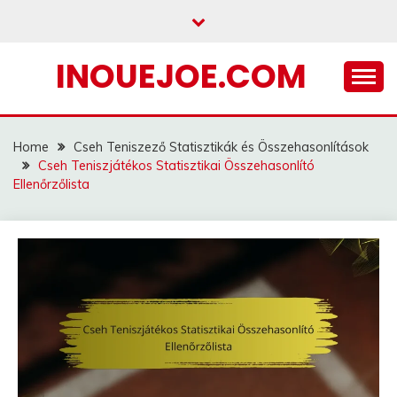
Skip
to
content
INOUEJOE.COM
Home
Cseh Teniszező Statisztikák és Összehasonlítások
Cseh Teniszjátékos Statisztikai Összehasonlító
Ellenőrzőlista