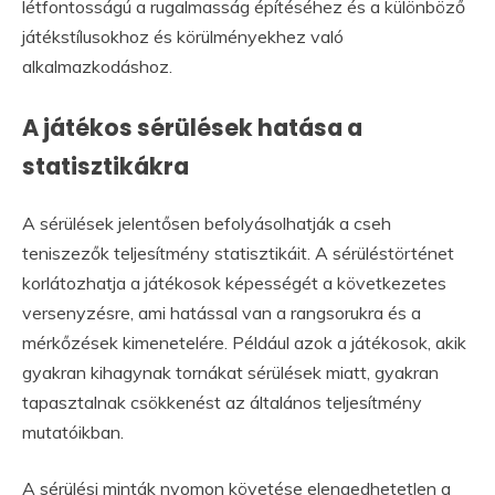
létfontosságú a rugalmasság építéséhez és a különböző
játékstílusokhoz és körülményekhez való
alkalmazkodáshoz.
A játékos sérülések hatása a
statisztikákra
A sérülések jelentősen befolyásolhatják a cseh
teniszezők teljesítmény statisztikáit. A sérüléstörténet
korlátozhatja a játékosok képességét a következetes
versenyzésre, ami hatással van a rangsorukra és a
mérkőzések kimenetelére. Például azok a játékosok, akik
gyakran kihagynak tornákat sérülések miatt, gyakran
tapasztalnak csökkenést az általános teljesítmény
mutatóikban.
A sérülési minták nyomon követése elengedhetetlen a