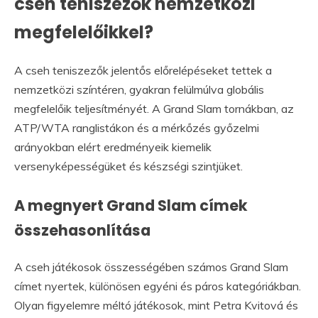
cseh teniszezők nemzetközi
megfelelőikkel?
A cseh teniszezők jelentős előrelépéseket tettek a
nemzetközi színtéren, gyakran felülmúlva globális
megfelelőik teljesítményét. A Grand Slam tornákban, az
ATP/WTA ranglistákon és a mérkőzés győzelmi
arányokban elért eredményeik kiemelik
versenyképességüket és készségi szintjüket.
A megnyert Grand Slam címek
összehasonlítása
A cseh játékosok összességében számos Grand Slam
címet nyertek, különösen egyéni és páros kategóriákban.
Olyan figyelemre méltó játékosok, mint Petra Kvitová és