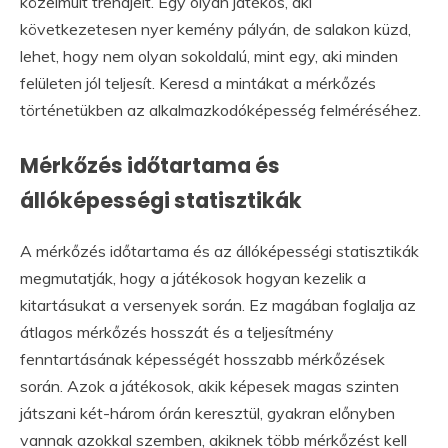
közelmúlt trendjeit. Egy olyan játékos, aki
következetesen nyer kemény pályán, de salakon küzd,
lehet, hogy nem olyan sokoldalú, mint egy, aki minden
felületen jól teljesít. Keresd a mintákat a mérkőzés
történetükben az alkalmazkodóképesség felméréséhez.
Mérkőzés időtartama és
állóképességi statisztikák
A mérkőzés időtartama és az állóképességi statisztikák
megmutatják, hogy a játékosok hogyan kezelik a
kitartásukat a versenyek során. Ez magában foglalja az
átlagos mérkőzés hosszát és a teljesítmény
fenntartásának képességét hosszabb mérkőzések
során. Azok a játékosok, akik képesek magas szinten
játszani két-három órán keresztül, gyakran előnyben
vannak azokkal szemben, akiknek több mérkőzést kell