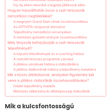
Fej-fej elleni rekordok a legjobb játékosok ellen
Hogyan hasonlíthatók össze a cseh teniszezők
nemzetközi megfelelőikkel?
A megnyert Grand Slam címek összehasonlítása
Az ATP/WTA rangsorok elemzése
Teljesítmény nemzetközi versenyeken
A mérkőzés győzelmi arányok összehasonlítása
Mely tényezők befolyásolják a cseh teniszezők
teljesítményét?
A képzési létesítmények és a coaching hatása
A nemzeti teniszes programok szerepe
A játékos sérülések hatása a statisztikákra
A játékos életkorának hatása a teljesítmény mutatókra
Mik a közös attribútumok, amelyeket figyelembe kell
venni a játékos statisztikák összehasonlításakor?
Felület teljesítmény mutatók
Mérkőzés időtartama és állóképességi statisztikák
Mik a kulcsfontosságú