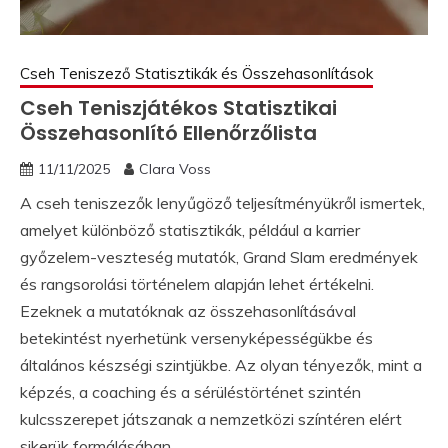
Cseh Teniszező Statisztikák és Összehasonlítások
Cseh Teniszjátékos Statisztikai
Összehasonlító Ellenőrzőlista
11/11/2025
Clara Voss
A cseh teniszezők lenyűgöző teljesítményükről ismertek,
amelyet különböző statisztikák, például a karrier
győzelem-veszteség mutatók, Grand Slam eredmények
és rangsorolási történelem alapján lehet értékelni.
Ezeknek a mutatóknak az összehasonlításával
betekintést nyerhetünk versenyképességükbe és
általános készségi szintjükbe. Az olyan tényezők, mint a
képzés, a coaching és a sérüléstörténet szintén
kulcsszerepet játszanak a nemzetközi színtéren elért
sikerük formálásában.