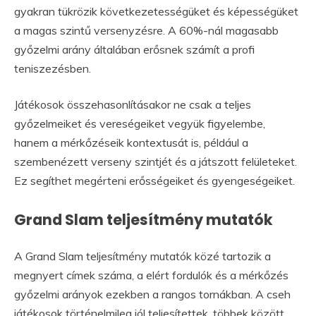
gyakran tükrözik következetességüket és képességüket
a magas szintű versenyzésre. A 60%-nál magasabb
győzelmi arány általában erősnek számít a profi
teniszezésben.
Játékosok összehasonlításakor ne csak a teljes
győzelmeiket és vereségeiket vegyük figyelembe,
hanem a mérkőzéseik kontextusát is, például a
szembenézett verseny szintjét és a játszott felületeket.
Ez segíthet megérteni erősségeiket és gyengeségeiket.
Grand Slam teljesítmény mutatók
A Grand Slam teljesítmény mutatók közé tartozik a
megnyert címek száma, a elért fordulók és a mérkőzés
győzelmi arányok ezekben a rangos tornákban. A cseh
játékosok történelmileg jól teljesítettek, többek között