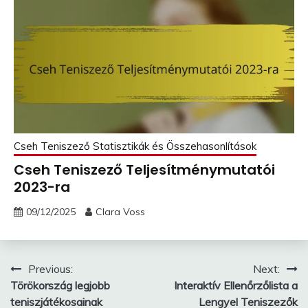
Cseh Teniszező Statisztikák és Összehasonlítások
Cseh Teniszező Teljesítménymutatói
2023-ra
09/12/2025
Clara Voss
Post
Previous:
Next:
Törökország legjobb
Interaktív Ellenőrzőlista a
navigation
teniszjátékosainak
Lengyel Teniszezők