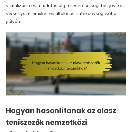
vizualizáció és a tudatosság fejlesztése segíthet javítani
versenyszellemüket és általános hatékonyságukat a
pályán.
Hogyan hasonlítanak az olasz
teniszezők nemzetközi