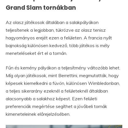
Grand Slam tornákban
Az olasz játékosok általában a salakpályákon
teljesítenek a legjobban, tükrözve az olasz tenisz
hagyományos erejét ezen a felületen. A francia nyílt
bajnokság különösen kedvező, több játékos is mély
meneteléseket ért el a tornán.
Fűn és kemény pályákon a teljesítmény változóbb lehet.
Míg olyan játékosok, mint Berrettini, megmutatták, hogy
képesek kiemelkedni a füvön, különösen Wimbledonban,
a teljes sikerarány ezeknél a felületeknél általában
alacsonyabb a salakhoz képest. Ezen felületi
preferenciák megértése segíthet a jövőbeli tornák
kimeneteleinek előrejelzésében.