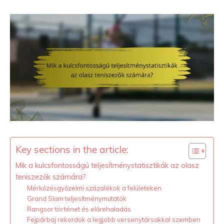
Key sections in the article:
Mik a kulcsfontosságú teljesítménystatisztikák az olasz
teniszezők számára?
Mérkőzésgyőzelmi százalékok a felületeken
Grand Slam teljesítménymutatók
Rangsor történet és előrehaladás
Fejpárbaj rekordok a legjobb versenytársakkal szemben