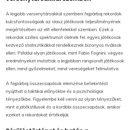
A legjobb versenytársakkal szembeni fejpárbaj rekordok
kulcsfontosságúak az olasz játékosok teljesítményének
megértésében az elit ellenfelekkel szemben. Ezek a
rekordok széles spektrumot ölelnek fel, egyes játékosok
kedvező statisztikákkal rendelkeznek bizonyos riválisok
ellen. Például olyan játékosok, mint Fabio Fognini, vegyes
eredményeket mutattak a legjobban rangsorolt játékosok
ellen, mind győzelmeket, mind vereségeket felmutatva.
A fejpárbaj összecsapások elemzése betekintést
nyújthat a taktikai előnyökbe és a pszichológiai
tényezőkbe. Figyelembe kell venni az olyan tényezőket,
mint a játékstílusok és a korábbi összecsapások, amikor
ezeket a rekordokat értékeljük.