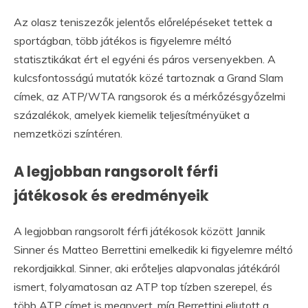
Az olasz teniszezők jelentős előrelépéseket tettek a
sportágban, több játékos is figyelemre méltó
statisztikákat ért el egyéni és páros versenyekben. A
kulcsfontosságú mutatók közé tartoznak a Grand Slam
címek, az ATP/WTA rangsorok és a mérkőzésgyőzelmi
százalékok, amelyek kiemelik teljesítményüket a
nemzetközi színtéren.
A legjobban rangsorolt férfi
játékosok és eredményeik
A legjobban rangsorolt férfi játékosok között Jannik
Sinner és Matteo Berrettini emelkedik ki figyelemre méltó
rekordjaikkal. Sinner, aki erőteljes alapvonalas játékáról
ismert, folyamatosan az ATP top tízben szerepel, és
több ATP címet is megnyert, míg Berrettini eljutott a