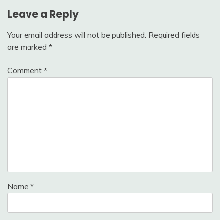
Leave a Reply
Your email address will not be published.
Required fields
are marked
*
Comment
*
Name
*