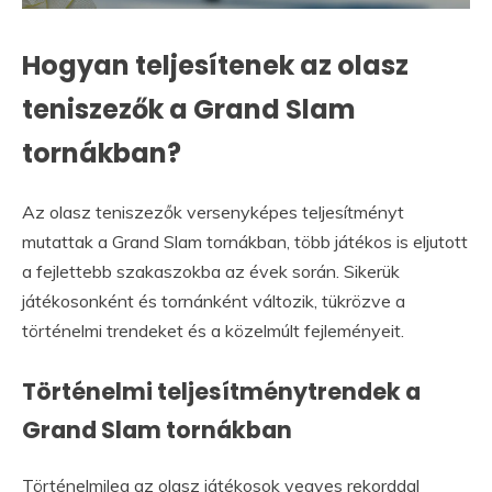
Hogyan teljesítenek az olasz
teniszezők a Grand Slam
tornákban?
Az olasz teniszezők versenyképes teljesítményt
mutattak a Grand Slam tornákban, több játékos is eljutott
a fejlettebb szakaszokba az évek során. Sikerük
játékosonként és tornánként változik, tükrözve a
történelmi trendeket és a közelmúlt fejleményeit.
Történelmi teljesítménytrendek a
Grand Slam tornákban
Történelmileg az olasz játékosok vegyes rekorddal