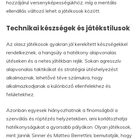
hozzájárul versenyképességükhöz, míg a mentális
ellenállás változó lehet a játékosok között.
Technikai készségek és játékstílusok
Az olasz játékosok gyakran jól kerekített készségekkel
rendelkeznek, a hangsúly a hatékony alapvonalas
ütéseken és a netes játékban rejlik. Sokan agresszív
alapvonalas taktikákat és stratégiai ütéshelyezést
alkalmaznak, lehetővé téve számukra, hogy
alkalmazkodjanak a különböző ellenfelekhez és
felületekhez.
Azonban egyesek hiányozhatnak a finomságból a
szerválás és röptézés helyzetekben, ami korlátozhatja
hatékonyságukat a gyorsabb pályákon. Olyan játékosok,
mint Jannik Sinner és Matteo Berrettini, bemutatják, hogy