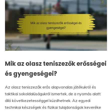
Mik az olasz teniszezők erősségei
és gyengeségei?
Az olasz teniszezők erős alapvonalas játékukról és
taktikai sokoldalúságukról ismertek, de a nyomás alatt
álló következetességgel küzdhetnek. Az egyedi
technikai készségek és fizikai tulajdonságok keveréke