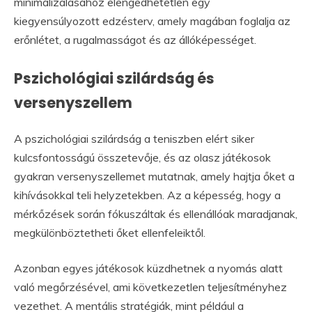
minimalizálásához elengedhetetlen egy
kiegyensúlyozott edzésterv, amely magában foglalja az
erőnlétet, a rugalmasságot és az állóképességet.
Pszichológiai szilárdság és
versenyszellem
A pszichológiai szilárdság a teniszben elért siker
kulcsfontosságú összetevője, és az olasz játékosok
gyakran versenyszellemet mutatnak, amely hajtja őket a
kihívásokkal teli helyzetekben. Az a képesség, hogy a
mérkőzések során fókuszáltak és ellenállóak maradjanak,
megkülönböztetheti őket ellenfeleiktől.
Azonban egyes játékosok küzdhetnek a nyomás alatt
való megőrzésével, ami következetlen teljesítményhez
vezethet. A mentális stratégiák, mint például a