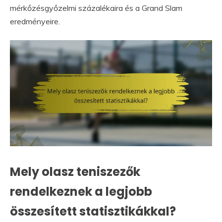
mérkőzésgyőzelmi százalékaira és a Grand Slam
eredményeire.
Mely olasz teniszezők
rendelkeznek a legjobb
összesített statisztikákkal?